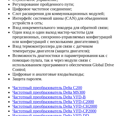
Регулирование пройденного пути;
Цифровое частотное соединение;
Слот расширения для коммуникационных модулей;
Интерфейс системной шины (CAN) для объединения
устройств в сеть;
Вход инкрементального энкодера для обратной связи;
Один вход и один выход мастер-частоты (для
прецизионных, синхронно-управляемых конфигураций
или конфигураций с несколькими двигателями);
Вход термоконтроллера для связи с датчиком
температуры двигателя (защита двигателя);
Возможность диагностики и параметрирования как с
помощью пульта, так и через модули связи с
использованием программного обеспечения Global Drive
Control;
Цифровые и аналоговые входы/выходы;
Защита паролем.
Частотный преобразователь Delta C200
Частотный преобразователь Delta MS300
Частотный преобразователь Delta VFD-B
Частотный преобразователь Delta VFD-C2000
Частотный преобразователь Delta VFD-CH2000
Частотный преобразователь Delta VFD-CP2000
Частотный преобразователь Delta VFD-DD