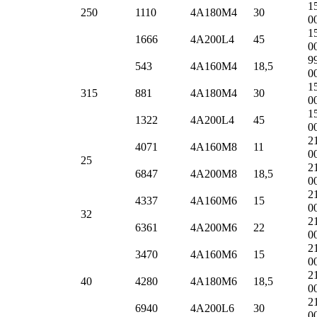
1
250
1110
4А180M4
30
0
1
1666
4А200L4
45
0
9
543
4А160M4
18,5
0
1
315
881
4А180M4
30
0
1
1322
4А200L4
45
0
2
4071
4А160M8
11
0
25
2
6847
4А200M8
18,5
0
2
4337
4А160M6
15
0
32
2
6361
4А200M6
22
0
2
3470
4А160M6
15
0
2
40
4280
4А180M6
18,5
0
2
6940
4А200L6
30
0