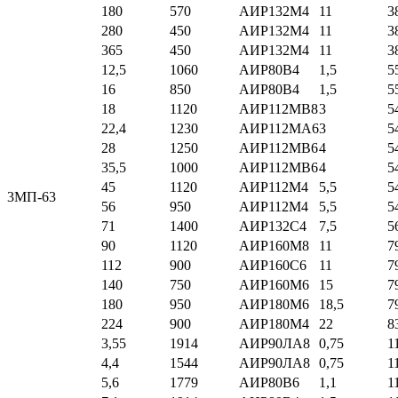
180
570
АИР132М4
11
3
280
450
АИР132М4
11
3
365
450
АИР132М4
11
3
12,5
1060
АИР80В4
1,5
5
16
850
АИР80В4
1,5
5
18
1120
АИР112МВ8
3
5
22,4
1230
АИР112МА6
3
5
28
1250
АИР112МВ6
4
5
35,5
1000
АИР112МВ6
4
5
45
1120
АИР112М4
5,5
5
3МП-63
56
950
АИР112М4
5,5
5
71
1400
АИР132С4
7,5
5
90
1120
АИР160М8
11
7
112
900
АИР160С6
11
7
140
750
АИР160М6
15
7
180
950
АИР180М6
18,5
7
224
900
АИР180М4
22
8
3,55
1914
АИР90ЛА8
0,75
1
4,4
1544
АИР90ЛА8
0,75
1
5,6
1779
АИР80В6
1,1
1