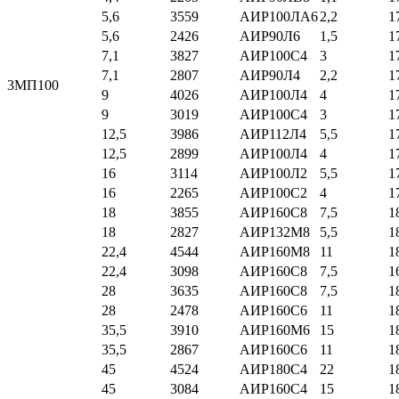
5,6
3559
АИР100ЛА6
2,2
1
5,6
2426
АИР90Л6
1,5
1
7,1
3827
АИР100С4
3
1
7,1
2807
АИР90Л4
2,2
1
3МП100
9
4026
АИР100Л4
4
1
9
3019
АИР100С4
3
1
12,5
3986
АИР112Л4
5,5
1
12,5
2899
АИР100Л4
4
1
16
3114
АИР100Л2
5,5
1
16
2265
АИР100С2
4
1
18
3855
АИР160С8
7,5
1
18
2827
АИР132М8
5,5
1
22,4
4544
АИР160М8
11
1
22,4
3098
АИР160С8
7,5
1
28
3635
АИР160С8
7,5
1
28
2478
АИР160С6
11
1
35,5
3910
АИР160М6
15
1
35,5
2867
АИР160С6
11
1
45
4524
АИР180С4
22
1
45
3084
АИР160С4
15
1