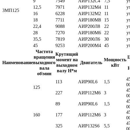
9
7549
АИР132С4
7,5
у
12,5
7971
АИР132М4
11
у
3МП125
16
6228
АИР132М2
11
у
18
7711
АИР180М8
15
у
22,4
9088
АИР200Л8
22
у
28
7270
АИР180М6
22
у
35,5
7819
АИР200Л6
30
у
45
9253
АИР200М4
45
у
Частота
Крутящий
вращения
Ц
момент на
Мощность
Наименование
выходного
Двигатель
выходном
кВт
вала
валу Н*м
об\мин
4
113
АИР90L6
1,5
0
125
4
227
АИР112M6
3
0
4
89
АИР90L6
1,5
0
4
160
177
АИР112M6
3
0
4
325
АИР132S6
5,5
0