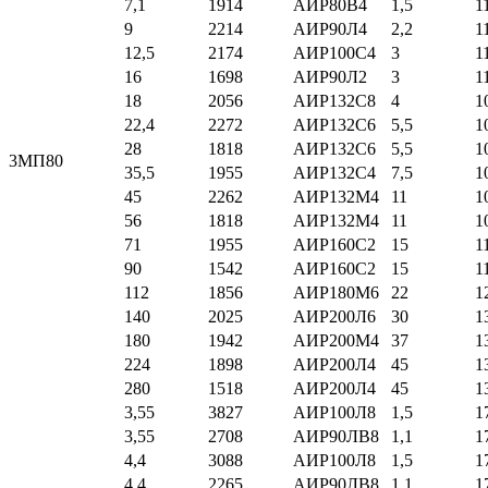
7,1
1914
АИР80В4
1,5
1
9
2214
АИР90Л4
2,2
1
12,5
2174
АИР100С4
3
1
16
1698
АИР90Л2
3
1
18
2056
АИР132С8
4
1
22,4
2272
АИР132С6
5,5
1
28
1818
АИР132С6
5,5
1
3МП80
35,5
1955
АИР132С4
7,5
1
45
2262
АИР132М4
11
1
56
1818
АИР132М4
11
1
71
1955
АИР160С2
15
1
90
1542
АИР160С2
15
1
112
1856
АИР180М6
22
1
140
2025
АИР200Л6
30
1
180
1942
АИР200М4
37
1
224
1898
АИР200Л4
45
1
280
1518
АИР200Л4
45
1
3,55
3827
АИР100Л8
1,5
1
3,55
2708
АИР90ЛВ8
1,1
1
4,4
3088
АИР100Л8
1,5
1
4,4
2265
АИР90ЛВ8
1,1
1