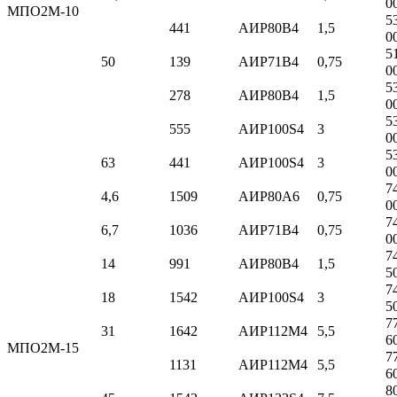
0
МПО2М-10
5
441
АИР80B4
1,5
0
5
50
139
АИР71B4
0,75
0
5
278
АИР80B4
1,5
0
5
555
АИР100S4
3
0
5
63
441
АИР100S4
3
0
7
4,6
1509
АИР80A6
0,75
0
7
6,7
1036
АИР71B4
0,75
0
7
14
991
АИР80B4
1,5
5
7
18
1542
АИР100S4
3
5
7
31
1642
АИР112M4
5,5
6
МПО2М-15
7
1131
АИР112M4
5,5
6
8