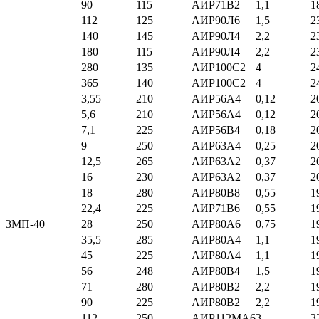
90
115
АИР71В2
1,1
1
112
125
АИР90Л6
1,5
2
140
145
АИР90Л4
2,2
2
180
115
АИР90Л4
2,2
2
280
135
АИР100С2
4
2
365
140
АИР100С2
4
2
3,55
210
АИР56А4
0,12
2
5,6
210
АИР56А4
0,12
2
7,1
225
АИР56В4
0,18
2
9
250
АИР63А4
0,25
2
12,5
265
АИР63А2
0,37
2
16
230
АИР63А2
0,37
2
18
280
АИР80В8
0,55
1
22,4
225
АИР71В6
0,55
1
3МП-40
28
250
АИР80А6
0,75
1
35,5
285
АИР80А4
1,1
1
45
225
АИР80А4
1,1
1
56
248
АИР80В4
1,5
1
71
280
АИР80В2
2,2
1
90
225
АИР80В2
2,2
1
112
250
АИР112МА6
3
3