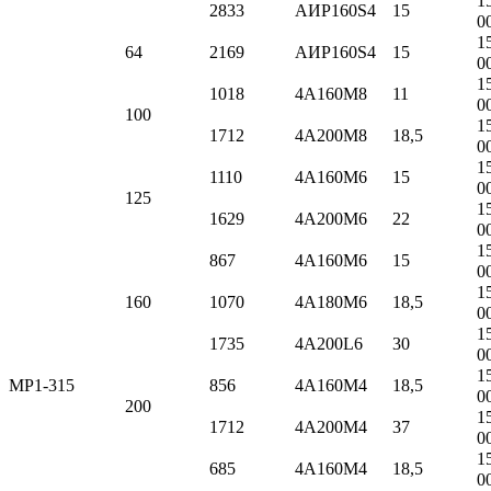
1
2833
АИР160S4
15
0
1
64
2169
АИР160S4
15
0
1
1018
4А160M8
11
0
100
1
1712
4А200M8
18,5
0
1
1110
4А160M6
15
0
125
1
1629
4А200M6
22
0
1
867
4А160M6
15
0
1
160
1070
4А180M6
18,5
0
1
1735
4А200L6
30
0
1
МР1-315
856
4А160M4
18,5
0
200
1
1712
4А200M4
37
0
1
685
4А160M4
18,5
0