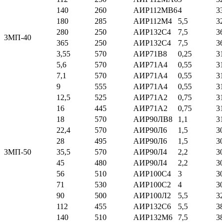
140
260
АИР112МВ6
4
3
180
285
АИР112М4
5,5
3
280
250
АИР132С4
7,5
3
3МП-40
365
250
АИР132С4
7,5
3
3,55
570
АИР71В8
0,25
3
5,6
570
АИР71А4
0,55
3
7,1
570
АИР71А4
0,55
3
9
555
АИР71А4
0,55
3
12,5
525
АИР71А2
0,75
3
16
445
АИР71А2
0,75
3
18
570
АИР90ЛВ8
1,1
3
22,4
570
АИР90Л6
1,5
3
28
495
АИР90Л6
1,5
3
3МП-50
35,5
570
АИР90Л4
2,2
3
45
480
АИР90Л4
2,2
3
56
510
АИР100С4
3
3
71
530
АИР100С2
4
3
90
500
АИР100Л2
5,5
3
112
455
АИР132С6
5,5
3
140
510
АИР132М6
7,5
3