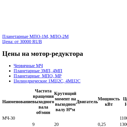
Планетарные МПО-1М, МПО-2М
Цена: от 30000 RUB
Цены на мотор-редуктора
Червячные МЧ
Планетарные 3МП, 4МП
Планетарные МПО, МР
Цилиндрические 1МЦ2С, 4МЦ2С
Частота
Крутящий
вращения
момент на
Мощность
Ц
Наименование
выходного
Двигатель
выходном
кВт
вала
валу Н*м
об\мин
МЧ-30
110
9
20
0,25
130