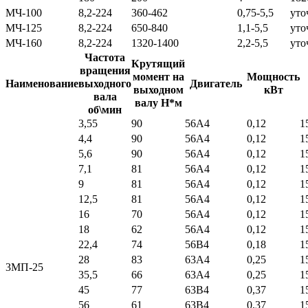
МЧ-100
8,2-224
360-462
0,75-5,5
уто
МЧ-125
8,2-224
650-840
1,1-5,5
уто
МЧ-160
8,2-224
1320-1400
2,2-5,5
уто
Частота
Крутящий
вращения
момент на
Мощность
Наименование
выходного
Двигатель
выходном
кВт
вала
валу Н*м
об\мин
3,55
90
56А4
0,12
1
4,4
90
56А4
0,12
1
5,6
90
56А4
0,12
1
7,1
81
56А4
0,12
1
9
81
56А4
0,12
1
12,5
81
56А4
0,12
1
16
70
56А4
0,12
1
18
62
56А4
0,12
1
22,4
74
56В4
0,18
1
28
83
63А4
0,25
1
3МП-25
35,5
66
63А4
0,25
1
45
77
63В4
0,37
1
56
61
63В4
0,37
1