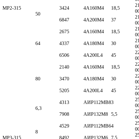
2
МР2-315
3424
4А160M4
18,5
0
50
2
6847
4А200M4
37
0
2
2675
4А160M4
18,5
0
2
64
4337
4А180M4
30
0
2
6506
4А200L4
45
0
2
2140
4А160M4
18,5
0
2
80
3470
4А180M4
30
0
2
5205
4А200L4
45
0
2
4313
АИР112MB8
3
0
6,3
2
7908
АИР132M8
5,5
0
2
4529
АИР112MB6
4
0
8
2
МР3-315
8492
АИР132M6
7,5