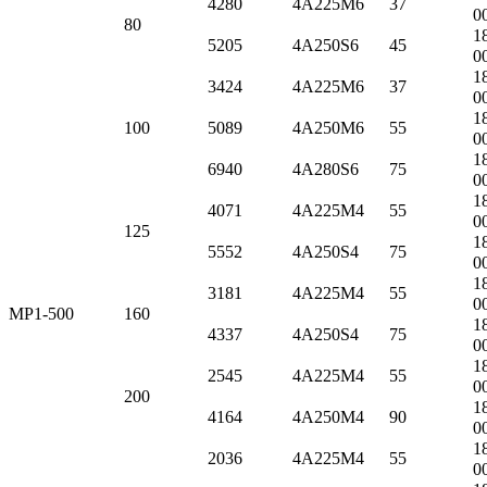
4280
4А225M6
37
0
80
1
5205
4А250S6
45
0
1
3424
4А225M6
37
0
1
100
5089
4А250M6
55
0
1
6940
4А280S6
75
0
1
4071
4А225M4
55
0
125
1
5552
4А250S4
75
0
1
3181
4А225M4
55
0
МР1-500
160
1
4337
4А250S4
75
0
1
2545
4А225M4
55
0
200
1
4164
4А250M4
90
0
1
2036
4А225M4
55
0