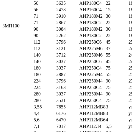
56
3635
АИР180С4
22
1
56
2478
АИР160С4
15
1
71
3910
АИР180М2
30
1
71
2867
АИР180С2
22
1
3МП100
90
3084
АИР180М2
30
1
90
2262
АИР180С2
22
1
112
3796
АИР250С6
45
2
112
3121
АИР225М6
37
2
140
3712
АИР250М6
55
2
140
3037
АИР250С6
45
2
180
3937
АИР250С4
75
2
180
2887
АИР225М4
55
2
224
3796
АИР250М4
90
2
224
3163
АИР250С4
75
2
280
3037
АИР250М4
90
2
280
3531
АИР250С4
75
2
3,55
7655
АИР112МВ8
3
у
4,4
6176
АИР112МВ8
3
у
5,6
6470
АИР112МВ6
4
у
7,1
7017
АИР112Л4
5,5
у