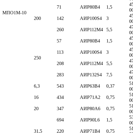
4
71
АИР80B4
1,5
0
МПО1М-10
4
200
142
АИР100S4
3
0
4
260
АИР112M4
5,5
0
4
57
АИР80B4
1,5
0
4
113
АИР100S4
3
0
250
4
208
АИР112M4
5,5
0
4
283
АИР132S4
7,5
0
5
6,3
543
АИР63В4
0,37
0
5
16
434
АИР71A2
0,75
0
5
20
347
АИР80A6
0,75
0
5
694
АИР90L6
1,5
0
5
31,5
220
АИР71B4
0,75