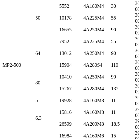
3
5552
4А180M4
30
0
3
50
10178
4А225M4
55
0
3
16655
4А250M4
90
0
3
7952
4А225M4
55
0
3
64
13012
4А250M4
90
0
3
МР2-500
15904
4А280S4
110
0
3
10410
4А250M4
90
0
80
3
15267
4А280M4
132
0
3
5
19928
4А160M8
11
0
3
15816
4А160M8
11
0
6,3
3
26599
4А200M8
18,5
0
3
16984
4А160M6
15
0