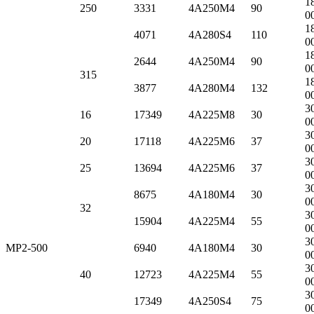
1
250
3331
4А250M4
90
0
1
4071
4А280S4
110
0
1
2644
4А250M4
90
0
315
1
3877
4А280M4
132
0
3
16
17349
4А225M8
30
0
3
20
17118
4А225M6
37
0
3
25
13694
4А225M6
37
0
3
8675
4А180M4
30
0
32
3
15904
4А225M4
55
0
3
МР2-500
6940
4А180M4
30
0
3
40
12723
4А225M4
55
0
3
17349
4А250S4
75
0