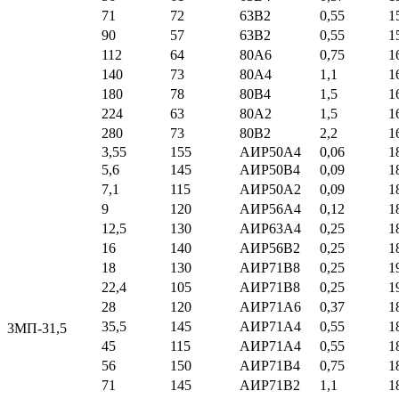
71
72
63В2
0,55
1
90
57
63В2
0,55
1
112
64
80А6
0,75
1
140
73
80А4
1,1
1
180
78
80В4
1,5
1
224
63
80А2
1,5
1
280
73
80В2
2,2
1
3,55
155
АИР50А4
0,06
1
5,6
145
АИР50В4
0,09
1
7,1
115
АИР50А2
0,09
1
9
120
АИР56А4
0,12
1
12,5
130
АИР63А4
0,25
1
16
140
АИР56В2
0,25
1
18
130
АИР71В8
0,25
1
22,4
105
АИР71В8
0,25
1
28
120
АИР71А6
0,37
1
35,5
145
АИР71А4
0,55
1
3МП-31,5
45
115
АИР71А4
0,55
1
56
150
АИР71В4
0,75
1
71
145
АИР71В2
1,1
1