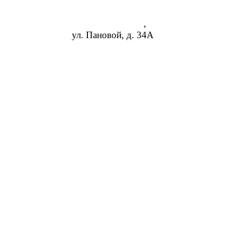
Ростов-на-Дону
,
ул. Пановой, д. 34А
8 (473) 254-14-19
info@rosreduktor.ru