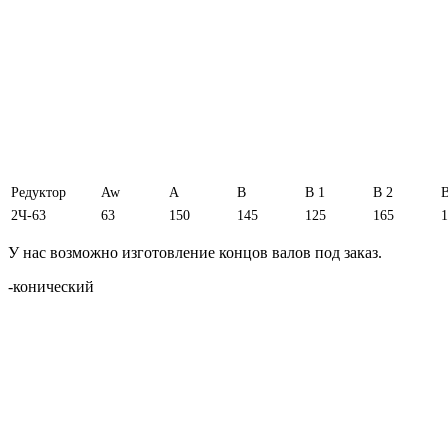
Редуктор
Aw
A
B
B 1
B 2
B
2Ч-63
63
150
145
125
165
1
У нас возможно изготовление концов валов под заказ.
-конический