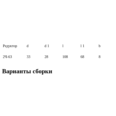
Редуктор
d
d 1
l
l 1
b
2Ч-63
33
28
108
68
8
Варианты сборки