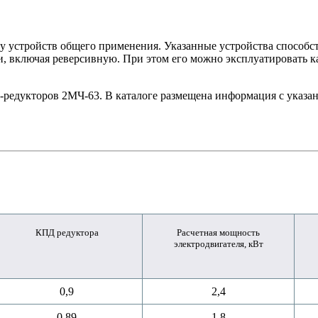
су устройств общего применения. Указанные устройства способс
и, включая реверсивную. При этом его можно эксплуатировать к
-редукторов 2МЧ-63. В каталоге размещена информация с указа
КПД редуктора
Расчетная мощность
электродвигателя, кВт
0,9
2,4
0,89
1,8