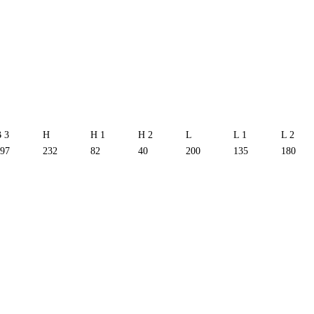
 3
H
H 1
H 2
L
L 1
L 2
97
232
82
40
200
135
180