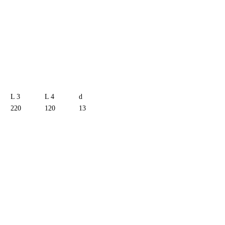
L 3
L 4
d
220
120
13