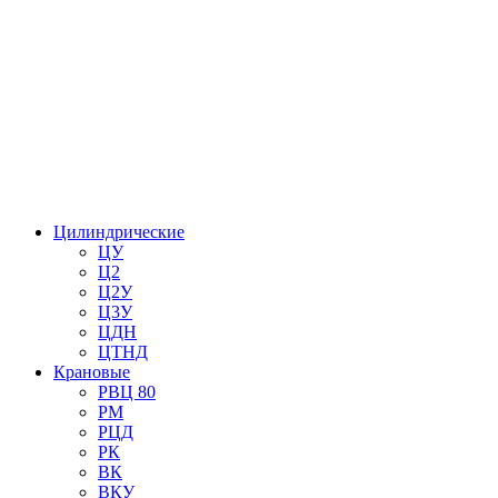
Цилиндрические
ЦУ
Ц2
Ц2У
Ц3У
ЦДН
ЦТНД
Крановые
РВЦ 80
РМ
РЦД
РК
ВК
ВКУ