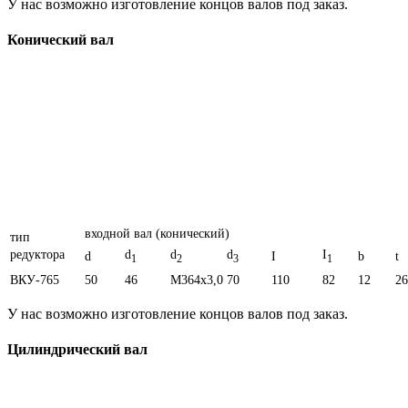
У нас возможно изготовление концов валов под заказ.
Конический вал
входной вал (конический)
тип
редуктора
d
d
d
I
d
I
b
t
1
2
3
1
ВКУ-765
50
46
M364x3,0
70
110
82
12
26
У нас возможно изготовление концов валов под заказ.
Цилиндрический вал