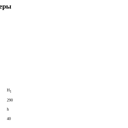
меры
H
1
290
h
40