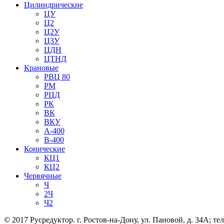
Цилиндрические
ЦУ
Ц2
Ц2У
Ц3У
ЦДН
ЦТНД
Крановые
РВЦ 80
РМ
РЦД
РК
ВК
ВКУ
А-400
В-400
Конические
КЦ1
КЦ2
Червячные
Ч
2Ч
Ч2
© 2017 Русредуктор. г. Ростов-на-Дону, ул. Пановой, д. 34А; тел.