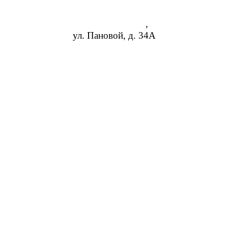
Ростов-на-Дону
,
ул. Пановой, д. 34А
8 (473) 254-14-19
info@rosreduktor.ru