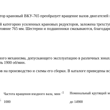
тор крановый ВКУ-765
преобразует вращение валов двигателей к
 категорию усиленных крановых редукторов, заложена трехступ
ояние 765 мм. Шестерни и подшипники смазываются, благодаря 
нного механизма, допускающего эксплуатацию в различных зона
ь 1900 об/мин.
лов на производство и схемы его сборки. В каталоге приведены
-1
Номинальный крутящий мо
Частота вращения входного вала, мин
;
1000
до 14900