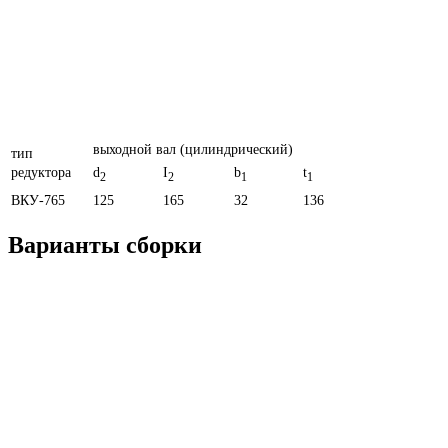
выходной вал (цилиндрический)
тип
редуктора
d
I
b
t
2
2
1
1
ВКУ-765
125
165
32
136
Варианты сборки