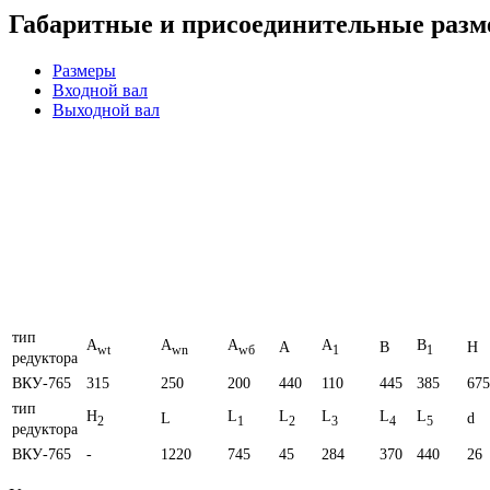
Габаритные и присоединительные раз
Размеры
Входной вал
Выходной вал
тип
A
A
A
A
B
A
B
H
wt
wn
wб
1
1
редуктора
ВКУ-765
315
250
200
440
110
445
385
675
тип
H
L
L
L
L
L
L
d
2
1
2
3
4
5
редуктора
ВКУ-765
-
1220
745
45
284
370
440
26